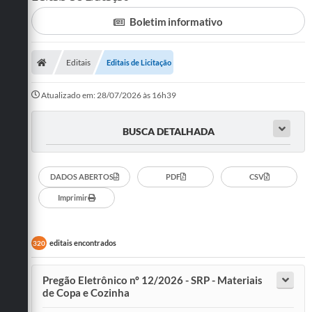
Boletim informativo
SERVIÇOS
ÁGUA
Editais
Editais de Licitação
ESGOTO
Atualizado em: 28/07/2026 às 16h39
COMPRAS E LICITAÇÕES
BUSCA DETALHADA
ACESSOS EXTERNOS
CONTATOS
DADOS ABERTOS
PDF
CSV
Legislação
Imprimir
editais encontrados
320
Pregão Eletrônico nº 12/2026 - SRP - Materiais
de Copa e Cozinha