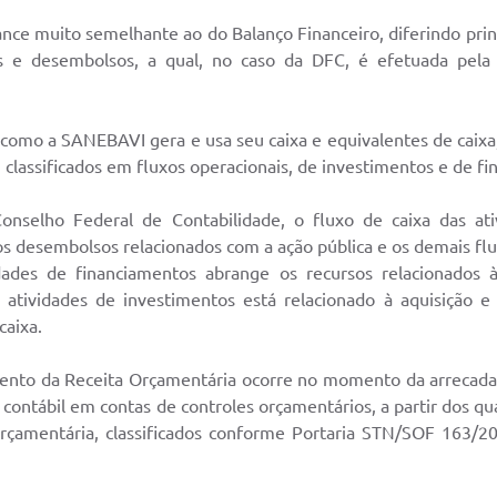
nce muito semelhante ao do Balanço Financeiro, diferindo pri
os e desembolsos, a qual, no caso da DFC, é efetuada pela 
como a SANEBAVI gera e usa seu caixa e equivalentes de caixa
 classificados em fluxos operacionais, de investimentos e de f
nselho Federal de Contabilidade, o fluxo de caixa das ati
, os desembolsos relacionados com a ação pública e os demais f
idades de financiamentos abrange os recursos relacionados
 atividades de investimentos está relacionado à aquisição 
caixa.
mento da Receita Orçamentária ocorre no momento da arrecad
 contábil em contas de controles orçamentários, a partir dos qua
 Orçamentária, classificados conforme Portaria STN/SOF 163