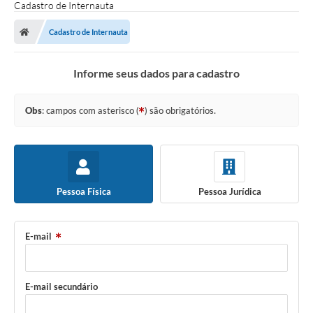
Cadastro de Internauta
SERVIÇOS
Cadastro de Internauta
ÁGUA
Informe seus dados para cadastro
ESGOTO
COMPRAS E LICITAÇÕES
Obs
: campos com asterisco (
) são obrigatórios.
ACESSOS EXTERNOS
CONTATOS
Legislação
Pessoa Física
Pessoa Jurídica
E-mail
E-mail secundário