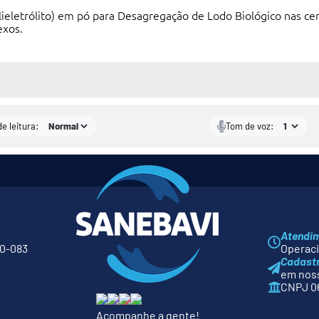
ieletrólito) em pó para Desagregação de Lodo Biológico nas ce
exos.
S MÍDIAS
e leitura:
Tom de voz:
Atendi
80-083
Operacio
Cadast
em noss
CNPJ 06
Acompanhe a gente!