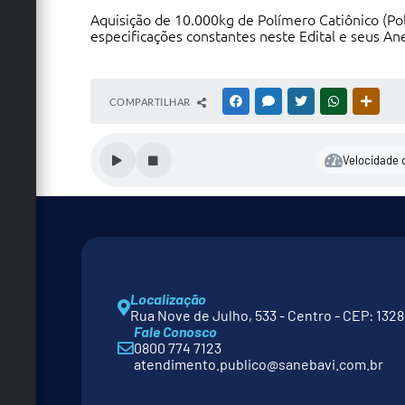
Aquisição de 10.000kg de Polímero Catiônico (Pol
especificações constantes neste Edital e seus An
COMPARTILHAR
FACEBOOK
MESSENGER
TWITTER
WHATSAPP
OUTRA
Velocidade d
Localização
Rua Nove de Julho, 533 - Centro - CEP: 132
Fale Conosco
0800 774 7123
atendimento.publico@sanebavi.com.br