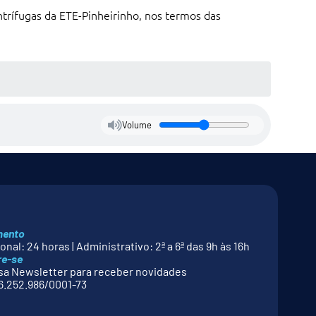
ntrífugas da ETE-Pinheirinho, nos termos das
Volume
mento
nal: 24 horas | Administrativo: 2ª a 6ª das 9h às 16h
re-se
a Newsletter para receber novidades
.252.986/0001-73