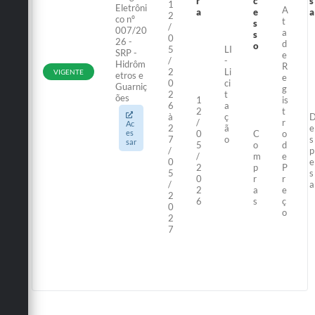
r
c
s
1
Eletrôni
A
a
e
a
2
co nº
t
s
/
007/20
a
s
0
26 -
d
o
5
LI
SRP -
e
/
-
Hidrôm
R
2
Li
VIGENTE
etros e
e
0
ci
Guarniç
g
2
t
ões
1
is
6
a
2
t
à
ç
/
r
Ac
2
ã
e
es
0
C
o
7
o
s
sar
5
o
d
/
p
/
m
e
0
e
2
p
P
5
s
0
r
r
/
a
2
a
e
2
6
s
ç
0
o
2
7