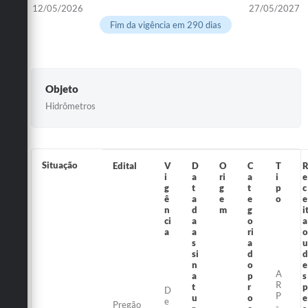
12/05/2026
27/05/2027
Fim da vigência em 290 dias
Objeto
Hidrômetros
Situação
Edital
V
D
O
C
T
i
a
ri
a
i
e
g
t
g
t
p
c
ê
a
e
e
o
e
n
d
m
g
i
ci
a
o
a
a
a
ri
o
s
a
u
si
d
d
n
o
e
A
a
p
s
R
t
r
p
D
P
u
o
e
e
Pregão
-