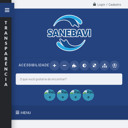
Login / Cadastro
T
R
A
N
S
P
A
R
Ê
ACESSIBILIDADE
N
C
I
A
MENU
SANEBAVI