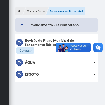
SERVIÇOS
Transparência
Em andamento - Já contratado
ÁGUA
Em andamento - Já contratado
ESGOTO
COMPRAS E LICITAÇÕES
Revisão do Plano Municipal de
Saneamento Básico
ACESSOS EXTERNOS
Acessar
CONTATOS
ÁGUA
Legislação
ESGOTO