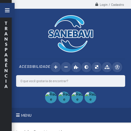
Login / Cadastro
T
R
A
N
S
P
A
R
Ê
ACESSIBILIDADE
N
C
I
A
MENU
SANEBAVI