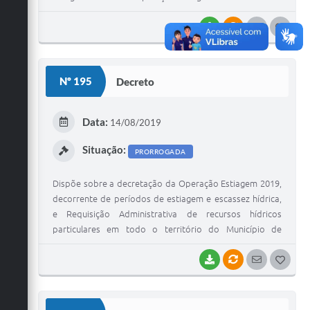
BAIXAR
VÍNCULOS
SEGUIR
G
O
S
Nº 195
Decreto
T
E
Data:
14/08/2019
I
Situação:
PRORROGADA
Dispõe sobre a decretação da Operação Estiagem 2019,
decorrente de períodos de estiagem e escassez hídrica,
e Requisição Administrativa de recursos hídricos
particulares em todo o território do Município de
Vinhedo, bem como eventuais aplicações de medidas
sancionatórias de natureza administrativa, e dá outras
BAIXAR
VÍNCULOS
SEGUIR
G
providências.
O
S