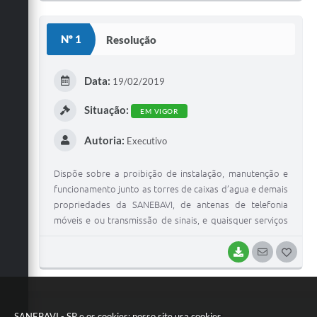
O
S
Nº 1
Resolução
T
E
Data:
19/02/2019
I
Situação:
EM VIGOR
Autoria:
Executivo
Dispõe sobre a proibição de instalação, manutenção e
funcionamento junto as torres de caixas d’agua e demais
propriedades da SANEBAVI, de antenas de telefonia
móveis e ou transmissão de sinais, e quaisquer serviços
de telecomunicações, e dá outras providências.
BAIXAR
SEGUIR
G
O
S
SANEBAVI - SP e os cookies: nosso site usa cookies