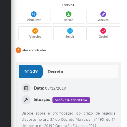
LEGENDA:
Visualizar
Baixar
Anexos
Vínculos
Seguir
Gostei
atos encontrados
5
Nº 339
Decreto
Data:
05/12/2019
Situação:
VIGÊNCIA ESGOTADA
Dispõe sobre a prorrogação do prazo de vigência
disposto no art. 3.° do Decreto Municipal n.° 195, de 14
de agosto de 2019 ” Operação Estiagem 2019.