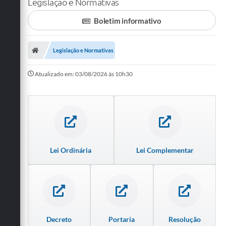
Legislação e Normativas
SERVIÇOS
Boletim informativo
ÁGUA
Legislação e Normativas
ESGOTO
Atualizado em: 03/08/2026 às 10h30
COMPRAS E LICITAÇÕES
ACESSOS EXTERNOS
CONTATOS
Legislação
Lei Ordinária
Lei Complementar
Decreto
Portaria
Resolução