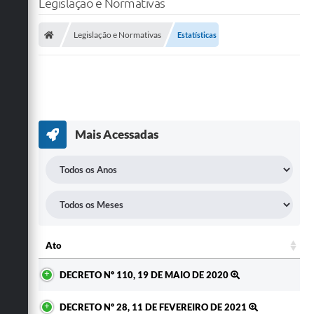
Legislação e Normativas
SERVIÇOS
Legislação e Normativas
Estatísticas
ÁGUA
ESGOTO
COMPRAS E LICITAÇÕES
Mais Acessadas
ACESSOS EXTERNOS
CONTATOS
Legislação
Ato
Ato
DECRETO Nº 110, 19 DE MAIO DE 2020
DECRETO Nº 28, 11 DE FEVEREIRO DE 2021