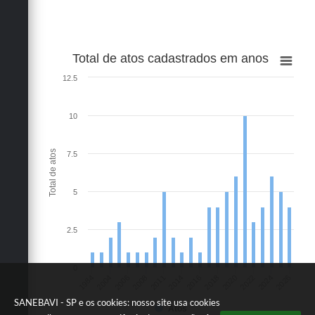
Total de atos cadastrados em anos
12.5
10
Total de atos
7.5
5
2.5
0
2011
2022
2004
2016
2026
2008
2020
1984
2014
2024
2006
2018
SANEBAVI - SP e os cookies: nosso site usa cookies
Atos