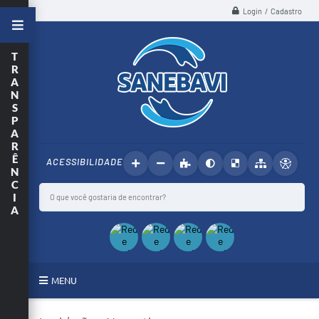
Login / Cadastro
T
R
A
N
S
P
A
R
Ê
ACESSIBILIDADE
N
C
I
A
MENU
SANEBAVI