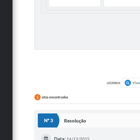
Visu
LEGENDA:
atos encontrados
2
Nº 3
Resolução
Data:
16/12/2015