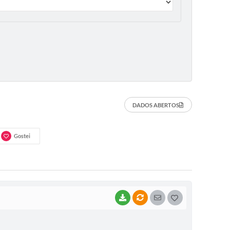
DADOS ABERTOS
Gostei
BAIXAR
VÍNCULOS
SEGUIR
G
O
S