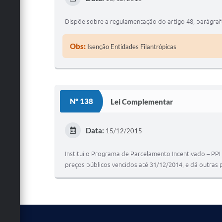
Dispõe sobre a regulamentação do artigo 48, parágrafos
Obs:
Isenção Entidades Filantrópicas
Nº 138
Lei Complementar
Data:
15/12/2015
Institui o Programa de Parcelamento Incentivado – P
preços públicos vencidos até 31/12/2014, e dá outras 