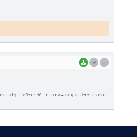
T
E
I
BAIXAR
SEGUIR
G
O
S
T
ver a liquidação de débito com a Autarquia, decorrentes de
E
I