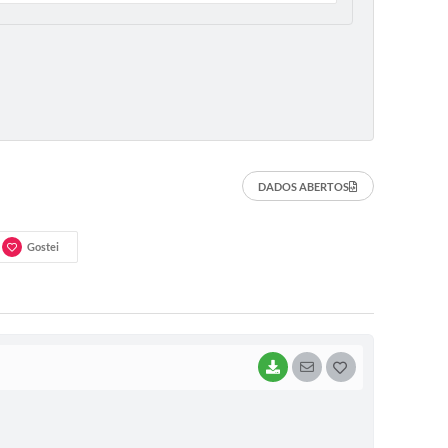
DADOS ABERTOS
Gostei
BAIXAR
SEGUIR
G
O
S