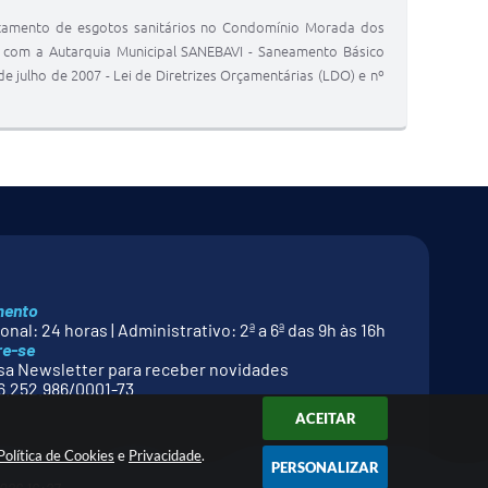
T
astamento de esgotos sanitários no Condomínio Morada dos
E
o com a Autarquia Municipal SANEBAVI - Saneamento Básico
 de julho de 2007 - Lei de Diretrizes Orçamentárias (LDO) e nº
I
mento
nal: 24 horas | Administrativo: 2ª a 6ª das 9h às 16h
re-se
a Newsletter para receber novidades
.252.986/0001-73
ACEITAR
Política de Cookies
e
Privacidade
.
PERSONALIZAR