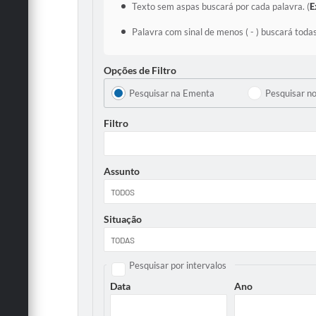
Texto sem aspas buscará por cada palavra. (
E
Palavra com sinal de menos ( - ) buscará todas
Opções de Filtro
Pesquisar na Ementa
Pesquisar n
Filtro
Assunto
Situação
Pesquisar por intervalos
Data
Ano