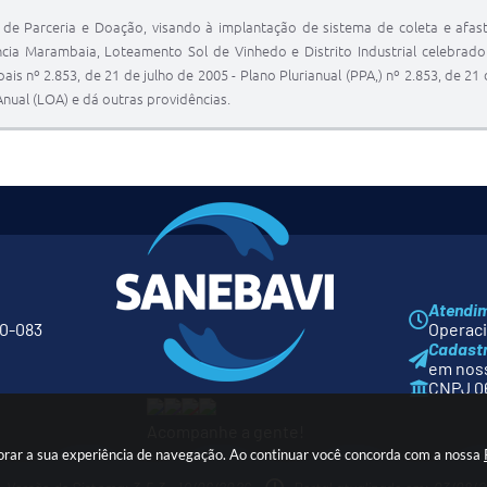
 de Parceria e Doação, visando à implantação de sistema de coleta e af
cia Marambaia, Loteamento Sol de Vinhedo e Distrito Industrial celebrad
ais nº 2.853, de 21 de julho de 2005 - Plano Plurianual (PPA,) nº 2.853, de 21
nual (LOA) e dá outras providências.
Atendi
80-083
Operacio
Cadast
em noss
CNPJ 06
Acompanhe a gente!
orar a sua experiência de navegação. Ao continuar você concorda com a nossa