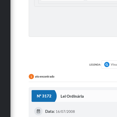
Visu
LEGENDA:
ato encontrado
1
Nº 3172
Lei Ordinária
Data:
16/07/2008