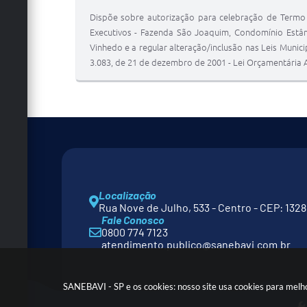
Dispõe sobre autorização para celebração de Termo
Executivos - Fazenda São Joaquim, Condomínio Estân
Vinhedo e a regular alteração/inclusão nas Leis Municip
3.083, de 21 de dezembro de 2001 - Lei Orçamentária A
Localização
Rua Nove de Julho, 533 - Centro - CEP: 132
Fale Conosco
0800 774 7123
atendimento.publico@sanebavi.com.br
SANEBAVI - SP e os cookies: nosso site usa cookies para melh