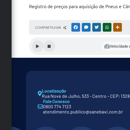
Registro de preços para aquisição de Pneus e Câ
COMPARTILHAR
FACEBOOK
MESSENGER
TWITTER
WHATSAPP
OUTRA
Velocidade d
Localização
Rua Nove de Julho, 533 - Centro - CEP: 132
Fale Conosco
0800 774 7123
atendimento.publico@sanebavi.com.br