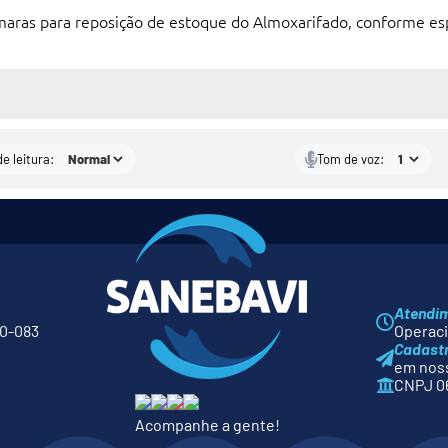
maras para reposição de estoque do Almoxarifado, conforme esp
S MÍDIAS
e leitura:
Tom de voz:
Atendi
80-083
Operacio
Cadast
em noss
CNPJ 06
Acompanhe a gente!