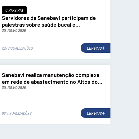
CIPA/SIPAT
Servidores da Sanebavi participam de
palestras sobre saúde bucal e
hepatites...
30 JULHO 2026
125 VISUALIZAÇÕES
LER MAIS
Sanebavi realiza manutenção complexa
em rede de abastecimento no Altos do...
30 JULHO 2026
98 VISUALIZAÇÕES
LER MAIS