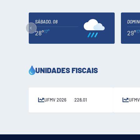
SÁBADO, 08
DOMIN
17°
17
28°
29°
UNIDADES FISCAIS
UFMV 2026
228,01
UFMV
|