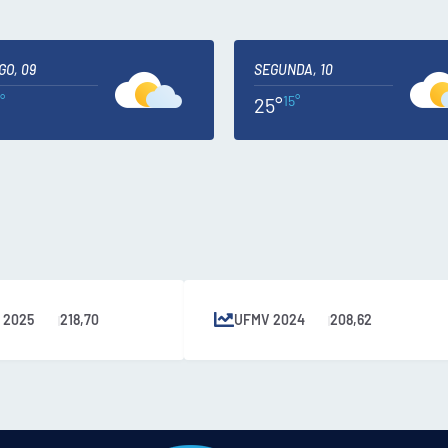
GO, 09
SEGUNDA, 10
°
15°
25°
 2025
218,70
UFMV 2024
208,62
|
|