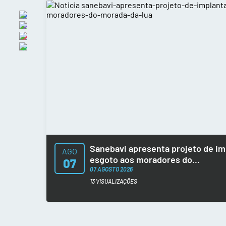
Sanebavi apresenta projeto de im
AGO
esgoto aos moradores do...
07
07 AGOSTO 2026
13 VISUALIZAÇÕES
A Sanebavi reuniu os moradores do bairro M
quinta-feira (06), para apresentar o projeto