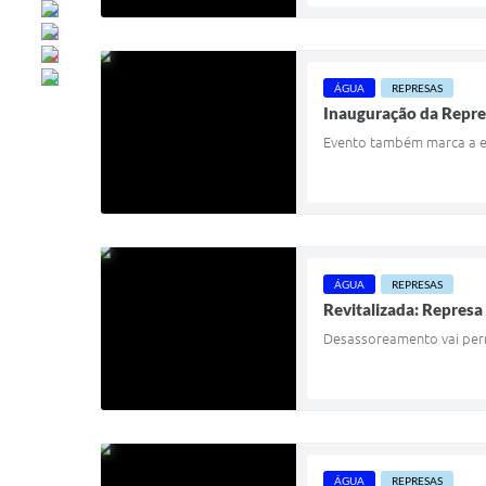
ÁGUA
REPRESAS
Inauguração da Repre
Evento também marca a en
ÁGUA
REPRESAS
Revitalizada: Represa 1
Desassoreamento vai perm
ÁGUA
REPRESAS