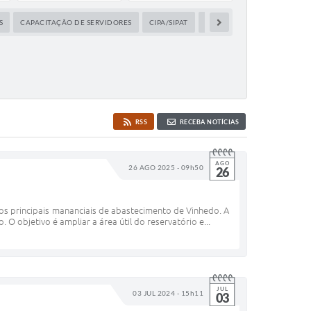
S
CAPACITAÇÃO DE SERVIDORES
CIPA/SIPAT
COMBATE ÀS PERDAS DE ÁG
RSS
RECEBA NOTÍCIAS
AGO
26 AGO 2025 - 09h50
26
os principais mananciais de abastecimento de Vinhedo. A
 objetivo é ampliar a área útil do reservatório e...
JUL
03 JUL 2024 - 15h11
03