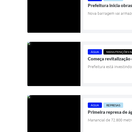
Prefeitura inicia obr
Nova barragem vai armaze
ÁGUA
MANUTENÇÕES N
Começa revitalização
Prefeitura está investind
ÁGUA
REPRESAS
Primeira represa de á
Manancial de 72.800 met