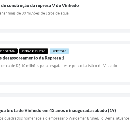
as de construção da represa V de Vinhedo
nar mais de 90 milhões de litros de água
O SISTEMA
OBRAS PÚBLICAS
REPRESAS
 e desassoreamento da Represa 1
o cerca de R$ 10 milhões para resgatar este ponto turístico de Vinhedo
gua bruta de Vinhedo em 43 anos é inaugurada sábado (19)
ros quadrados homenageia o empresário Waldemar Brunelli, o Dema, atuante