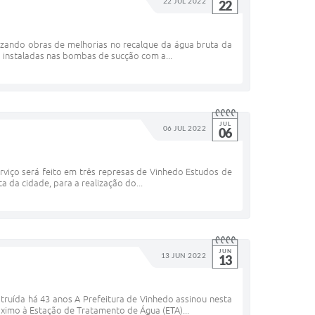
22 JUL 2022
22
alizando obras de melhorias no recalque da água bruta da
o instaladas nas bombas de sucção com a...
JUL
06 JUL 2022
06
rviço será feito em três represas de Vinhedo Estudos de
 da cidade, para a realização do...
JUN
13 JUN 2022
13
truída há 43 anos A Prefeitura de Vinhedo assinou nesta
óximo à Estação de Tratamento de Água (ETA)...