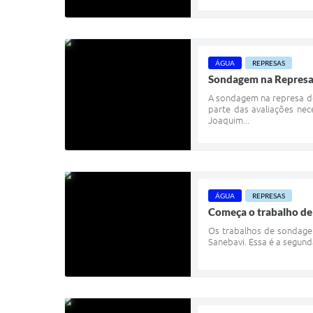
ÁGUA
REPRESAS
Sondagem na Represa 
A sondagem na represa do
parte das avaliações ne
Joaquim...
ÁGUA
REPRESAS
Começa o trabalho de
Os trabalhos de sondagem
Sanebavi. Essa é a segund