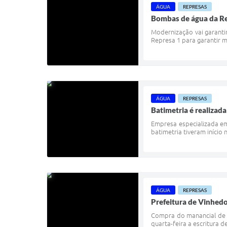
ÁGUA
REPRESAS
Bombas de água da Re
Modernização vai garantir
Represa 1 para garantir m
ÁGUA
REPRESAS
Batimetria é realizad
Empresa especializada em
batimetria tiveram início
ÁGUA
REPRESAS
Prefeitura de Vinhedo
Compra do manancial de á
quarta-feira a escritura 