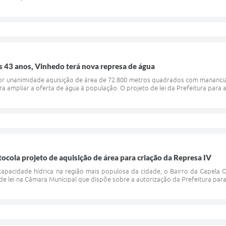
 43 anos, Vinhedo terá nova represa de água
 unanimidade aquisição de área de 72.800 metros quadrados com manancial 
a ampliar a oferta de água à população. O projeto de lei da Prefeitura para 
tocola projeto de aquisição de área para criação da Represa IV
 capacidade hídrica na região mais populosa da cidade, o Bairro da Capela 
o de lei na Câmara Municipal que dispõe sobre a autorização da Prefeitura para