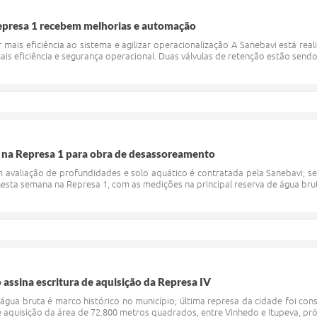
presa 1 recebem melhorias e automação
 mais eficiência ao sistema e agilizar operacionalização A Sanebavi está re
ais eficiência e segurança operacional. Duas válvulas de retenção estão send
a na Represa 1 para obra de desassoreamento
 avaliação de profundidades e solo aquático é contratada pela Sanebavi; se
 nesta semana na Represa 1, com as medições na principal reserva de água bruta
 assina escritura de aquisição da Represa IV
gua bruta é marco histórico no município; última represa da cidade foi cons
de aquisição da área de 72.800 metros quadrados, entre Vinhedo e Itupeva, pr