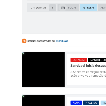
CATEGORIAS
TODAS
REPRESAS
ADM
notícias encontradas em
REPRESAS
33
ESTIAGEM
MANUTENÇÕE
Sanebavi inicia desas
A Sanebavi começou nesta
ação envolve a remoção da
ÁGUA
PROJETOS
RE