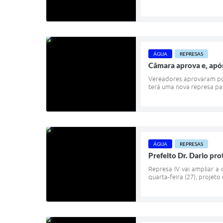
ÁGUA
REPRESAS
Câmara aprova e, após
Vereadores aprovaram por
terá uma nova represa par
ÁGUA
REPRESAS
Prefeito Dr. Dario pro
Represa IV vai ampliar a
quarta-feira (27), projet