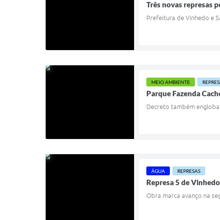
Três novas represas p
Prefeitura de Vinhedo e 
MEIO AMBIENTE
REPRES
Parque Fazenda Cacho
Decreto também engloba 
ÁGUA
REPRESAS
Represa 5 de Vinhedo
Obra marca avanço na seg