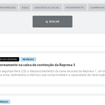
INISTRAÇÃO
ÁGUA
ASSISTÊNCIA SOCIAL
ATENDIMENTO
CAMPANHA
BUSCAR
S NO SISTEMA
REPRESAS
soreamento na caixa de contenção da Represa 1
 segunda-feira (25) o desassoreamento da caixa de areia da Represa 1, um d
 areia, sedimentos e detritos que comprometem a capacidade de reservação. O
PRESAS