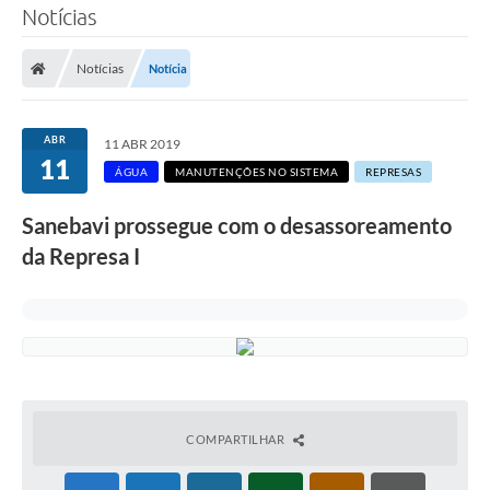
Notícias
SERVIÇOS
Notícias
Notícia
ÁGUA
ESGOTO
ABR
11 ABR 2019
11
COMPRAS E LICITAÇÕES
ÁGUA
MANUTENÇÕES NO SISTEMA
REPRESAS
ACESSOS EXTERNOS
Sanebavi prossegue com o desassoreamento
da Represa I
CONTATOS
Legislação
COMPARTILHAR