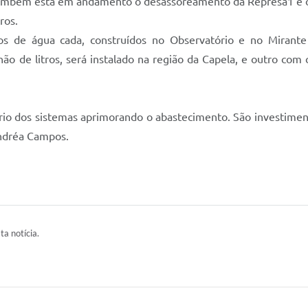
Também está em andamento o desassoreamento da Represa1 e o 
etros.
ros de água cada, construídos no Observatório e no Miran
 de litros, será instalado na região da Capela, e outro com c
brio dos sistemas aprimorando o abastecimento. São investimen
Andréa Campos.
ta notícia.