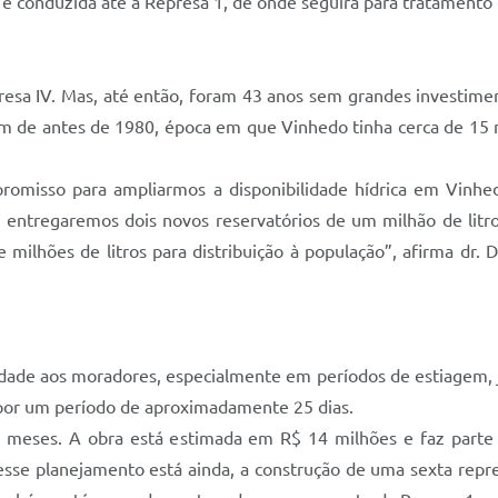
 e conduzida até a Represa 1, de onde seguirá para tratamento
esa IV. Mas, até então, foram 43 anos sem grandes investime
atam de antes de 1980, época em que Vinhedo tinha cerca de 15 
misso para ampliarmos a disponibilidade hídrica em Vinhed
 entregaremos dois novos reservatórios de um milhão de litro
milhões de litros para distribuição à população”, afirma dr.
ilidade aos moradores, especialmente em períodos de estiagem,
por um período de aproximadamente 25 dias.
 meses. A obra está estimada em R$ 14 milhões e faz parte
desse planejamento está ainda, a construção de uma sexta repr