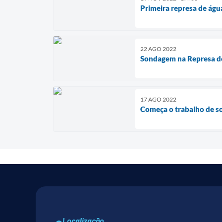
Primeira represa de águ
22 AGO 2022
Sondagem na Represa do
17 AGO 2022
Começa o trabalho de s
Localização