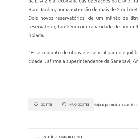
da ETA 2 e a retomada das operações da ETA 3. 
Bom Jardim, numa extensão de mais de 2 mil m
Dois novos reservatórios, de um milhão de lit
reservatório, também com capacidade de um milhão
Boiada.
“Esse conjunto de obras é essencial para o equilí
cidade”, afirma a superintendente da Sanebavi, 
Seja o primeiro a curtir es
GOSTEI
NÃO GOSTEI
NOTÍCIA MAIS RECENTE