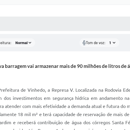
 MÍDIAS
RECEBA NOTÍCIAS
leitura:
Tom de voz:
a barragem vai armazenar mais de 90 milhões de litros de 
refeitura de Vinhedo, a Represa V. Localizada na Rodovia Eden
 dos investimentos em segurança hídrica em andamento na c
ara atender com mais efetividade a demanda atual e futura do m
mente 18 mil m² e terá capacidade de reservação de mais de 9
ardim e receberá contribuição de água dos córregos Santa F