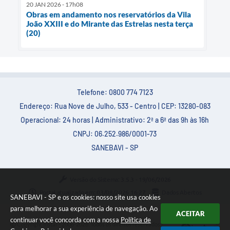
20 JAN 2026 - 17h08
Obras em andamento nos reservatórios da Vila
João XXIII e do Mirante das Estrelas nesta terça
(20)
Telefone: 0800 774 7123
Endereço: Rua Nove de Julho, 533 - Centro | CEP: 13280-083
Operacional: 24 horas | Administrativo: 2ª a 6ª das 9h às 16h
CNPJ: 06.252.986/0001-73
SANEBAVI - SP
Versão do Sistema:
3.5.3 - 19/06/2026
Portal atualizado em:
03/08/2026 16:27
Dados Abertos
SANEBAVI - SP e os cookies: nosso site usa cookies
para melhorar a sua experiência de navegação. Ao
ACEITAR
continuar você concorda com a nossa
Política de
Copyright Instar - 2006-2026. Todos os direitos reservados -