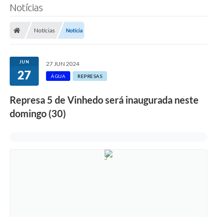
Notícias
SERVIÇOS
Notícias
Notícia
ÁGUA
ESGOTO
JUN
27 JUN 2024
27
COMPRAS E LICITAÇÕES
ÁGUA
REPRESAS
ACESSOS EXTERNOS
Represa 5 de Vinhedo será inaugurada neste
domingo (30)
CONTATOS
Legislação