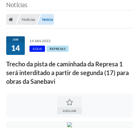
Notícias
SERVIÇOS
Notícias
Notícia
ÁGUA
ESGOTO
JAN
14 JAN 2022
14
COMPRAS E LICITAÇÕES
ÁGUA
REPRESAS
ACESSOS EXTERNOS
Trecho da pista de caminhada da Represa 1
será interditado a partir de segunda (17) para
CONTATOS
obras da Sanebavi
Legislação
AVALIAR