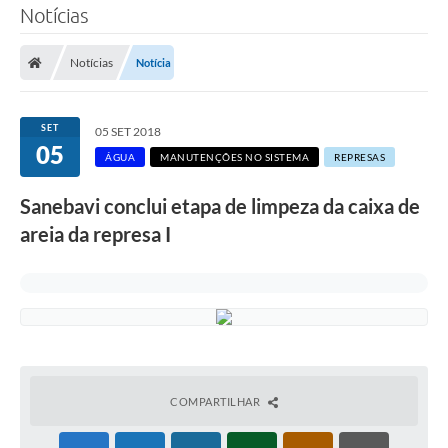
Notícias
SERVIÇOS
Notícias
Notícia
ÁGUA
ESGOTO
SET
05 SET 2018
05
COMPRAS E LICITAÇÕES
ÁGUA
MANUTENÇÕES NO SISTEMA
REPRESAS
ACESSOS EXTERNOS
Sanebavi conclui etapa de limpeza da caixa de
areia da represa I
CONTATOS
Legislação
COMPARTILHAR