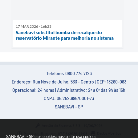
17 MAR 2026 - 16h23
Sanebavi substitui bomba de recalque do
reservatório Mirante para melhoria no sistema
Telefone: 0800 774 7123
Endereço: Rua Nove de Julho, 533 - Centro | CEP: 13280-083
Operacional: 24 horas | Administrativo: 2ª a 6ª das 9h às 16h
CNPJ: 06.252.986/0001-73
SANEBAVI - SP
Versão do Sistema:
3.5.3 - 19/06/2026
Portal atualizado em:
07/08/2026 11:03
Dados Abertos
SANEBAVI - SP e os cookies: nosso site usa cookies