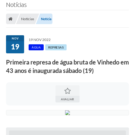
Notícias
SERVIÇOS
Notícias
Notícia
ÁGUA
ESGOTO
NOV
19 NOV 2022
19
COMPRAS E LICITAÇÕES
ÁGUA
REPRESAS
ACESSOS EXTERNOS
Primeira represa de água bruta de Vinhedo em
43 anos é inaugurada sábado (19)
CONTATOS
Legislação
AVALIAR