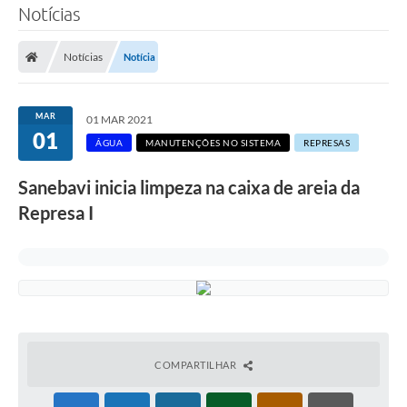
Notícias
SERVIÇOS
Notícias
Notícia
ÁGUA
ESGOTO
MAR
01 MAR 2021
01
COMPRAS E LICITAÇÕES
ÁGUA
MANUTENÇÕES NO SISTEMA
REPRESAS
ACESSOS EXTERNOS
Sanebavi inicia limpeza na caixa de areia da
Represa I
CONTATOS
Legislação
COMPARTILHAR