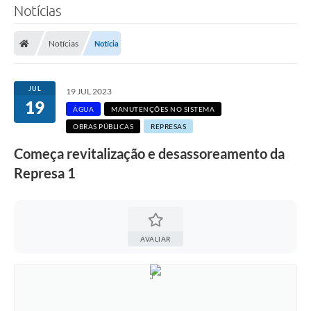
Notícias
SERVIÇOS
Notícias
Notícia
ÁGUA
ESGOTO
JUL
19 JUL 2023
19
COMPRAS E LICITAÇÕES
ÁGUA
MANUTENÇÕES NO SISTEMA
OBRAS PÚBLICAS
REPRESAS
ACESSOS EXTERNOS
Começa revitalização e desassoreamento da
CONTATOS
Represa 1
Legislação
AVALIAR