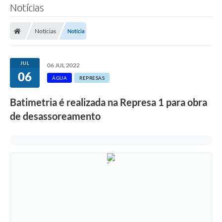
Notícias
SERVIÇOS
Notícias
Notícia
ÁGUA
ESGOTO
JUL
06 JUL 2022
06
COMPRAS E LICITAÇÕES
ÁGUA
REPRESAS
ACESSOS EXTERNOS
Batimetria é realizada na Represa 1 para obra
de desassoreamento
CONTATOS
Legislação