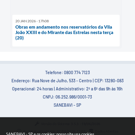
20 JAN 2026 - 17h08
Obras em andamento nos reservatórios da Vila
João XXIII e do Mirante das Estrelas nesta terça
(20)
Telefone: 0800 774 7123
Endereço: Rua Nove de Julho, 533 - Centro | CEP: 13280-083
Operacional: 24 horas | Administrativo: 2ª a 6ª das 9h às 16h
CNPJ: 06.252.986/0001-73
SANEBAVI - SP
Versão do Sistema:
3.5.3 - 19/06/2026
Portal atualizado em:
07/08/2026 11:03
Dados Abertos
SANEBAVI - SP e os cookies: nosso site usa cookies