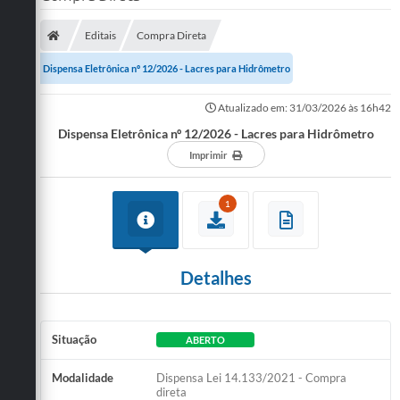
SERVIÇOS
Editais
Compra Direta
ÁGUA
Dispensa Eletrônica nº 12/2026 - Lacres para Hidrômetro
ESGOTO
Atualizado em: 31/03/2026 às 16h42
Dispensa Eletrônica nº 12/2026 - Lacres para Hidrômetro
COMPRAS E LICITAÇÕES
Imprimir
ACESSOS EXTERNOS
1
CONTATOS
Legislação
Detalhes
Situação
ABERTO
Modalidade
Dispensa Lei 14.133/2021 - Compra
direta