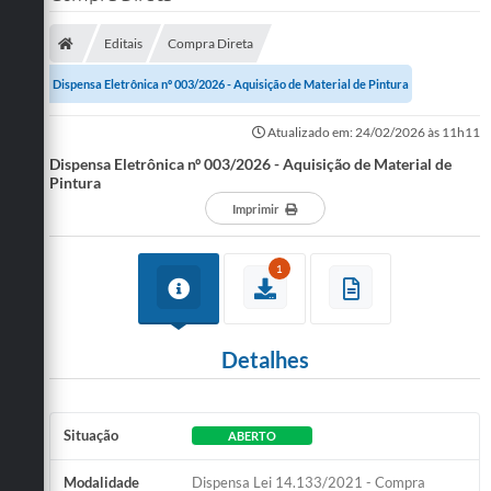
SERVIÇOS
Editais
Compra Direta
ÁGUA
Dispensa Eletrônica nº 003/2026 - Aquisição de Material de Pintura
ESGOTO
Atualizado em: 24/02/2026 às 11h11
Dispensa Eletrônica nº 003/2026 - Aquisição de Material de
COMPRAS E LICITAÇÕES
Pintura
ACESSOS EXTERNOS
Imprimir
CONTATOS
1
Legislação
Detalhes
Situação
ABERTO
Modalidade
Dispensa Lei 14.133/2021 - Compra