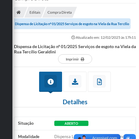
SERVIÇOS
Editais
Compra Direta
ÁGUA
Dispensa de Licitação nº 01/2025 Serviços de esgoto na Viela da Rua Tercílio
ESGOTO
Geraldini
Atualizado em: 12/02/2025 às 17h11
Dispensa de Licitação nº 01/2025 Serviços de esgoto na Viela da
COMPRAS E LICITAÇÕES
Rua Tercílio Geraldini
ACESSOS EXTERNOS
Imprimir
CONTATOS
Legislação
Detalhes
Situação
ABERTO
Modalidade
Dispensa Lei 14.133/2021 - Emergencial