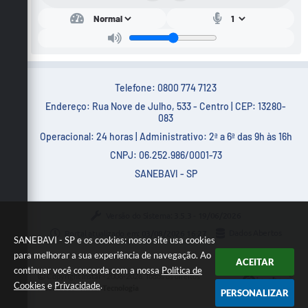
Telefone: 0800 774 7123
Endereço: Rua Nove de Julho, 533 - Centro | CEP: 13280-
083
Operacional: 24 horas | Administrativo: 2ª a 6ª das 9h às 16h
CNPJ: 06.252.986/0001-73
SANEBAVI - SP
Versão do Sistema:
3.5.3 - 19/06/2026
Portal atualizado em:
03/08/2026 16:27
Dados Abertos
SANEBAVI - SP e os cookies: nosso site usa cookies
para melhorar a sua experiência de navegação. Ao
ACEITAR
continuar você concorda com a nossa
Política de
Copyright Instar - 2006-2026. Todos os direitos
Cookies
e
Privacidade
.
reservados -
Instar Tecnologia
PERSONALIZAR