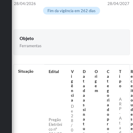
28/04/2026
28/04/2027
Fim da vigência em 262 dias
Objeto
Ferramentas
Situação
Edital
V
D
O
C
T
i
a
ri
a
i
e
g
t
g
t
p
c
ê
a
e
e
o
e
n
d
m
g
i
ci
a
o
a
A
a
a
ri
o
R
s
a
u
D
P
si
d
d
e
-
n
o
e
2
A
a
p
s
Pregão
8
t
t
r
p
Eletrôni
/
a
u
o
e
co nº
0
d