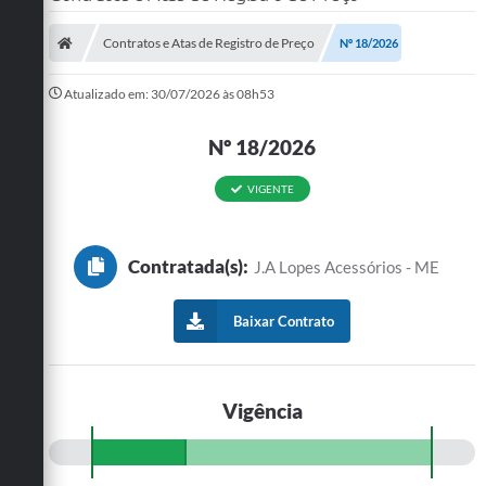
SERVIÇOS
Contratos e Atas de Registro de Preço
Nº 18/2026
ÁGUA
Atualizado em: 30/07/2026 às 08h53
ESGOTO
Nº 18/2026
COMPRAS E LICITAÇÕES
VIGENTE
ACESSOS EXTERNOS
CONTATOS
Contratada(s):
J.A Lopes Acessórios - ME
Legislação
Baixar Contrato
Vigência