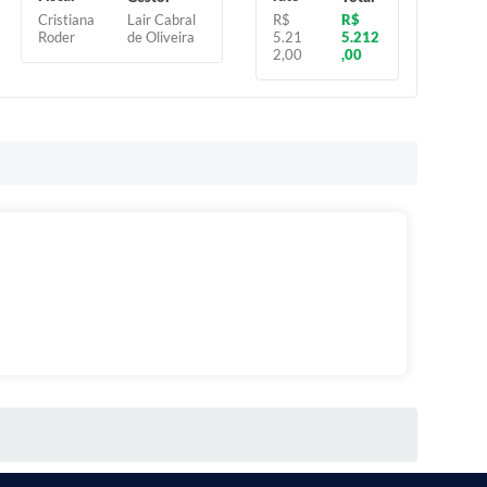
Cristiana
R$
Lair Cabral
R$
Roder
5.21
de Oliveira
5.212
2,00
,00