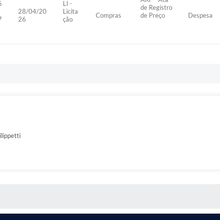
6
LI -
de Registro
28/04/20
Licita
Compras
de Preço
Despesa
7
26
ção
ippetti
S MÍDIAS