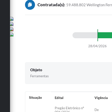
Contratada(s):
59.488.802 Wellington Ferr
28/04/2026
Objeto
Ferramentas
Situação
Edital
Vigência
Pregão Eletrônico nº
De
006/2026 -