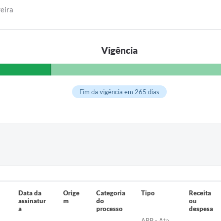
eira
Vigência
Fim da vigência em 265 dias
Data da
Orige
Categoria
Tipo
Receita
assinatur
m
do
ou
a
processo
despesa
ARP - Ata