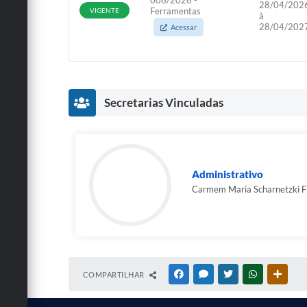
28/04/202
Ferramentas
VIGENTE
à
28/04/202
Acessar
Secretarias Vinculadas
Administrativo
Carmem Maria Scharnetzki Fil
COMPARTILHAR
FACEBOOK
MESSENGER
TWITTER
WHATSAPP
OUTRA