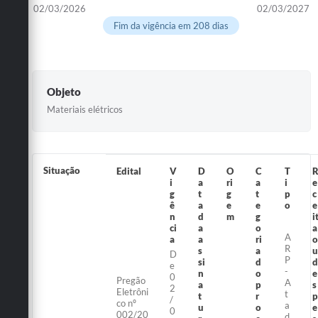
02/03/2026
02/03/2027
Fim da vigência em 208 dias
Objeto
Materiais elétricos
Situação
Edital
V
D
O
C
T
i
a
ri
a
i
e
g
t
g
t
p
c
ê
a
e
e
o
e
n
d
m
g
i
ci
a
o
a
A
a
a
ri
o
R
s
a
u
D
P
si
d
d
e
-
n
o
e
0
Pregão
A
a
p
s
2
Eletrôni
t
t
r
p
/
co nº
a
u
o
e
0
002/20
d