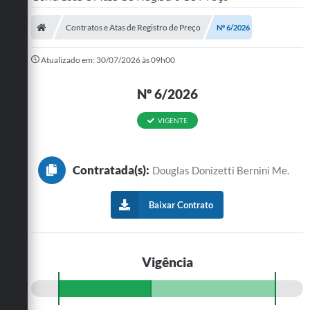
SERVIÇOS
Contratos e Atas de Registro de Preço
Nº 6/2026
ÁGUA
Atualizado em: 30/07/2026 às 09h00
ESGOTO
Nº 6/2026
COMPRAS E LICITAÇÕES
VIGENTE
ACESSOS EXTERNOS
CONTATOS
Contratada(s):
Douglas Donizetti Bernini Me.
Legislação
Baixar Contrato
Vigência