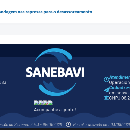
ondagem nas represas para o desassoreamento
Atendime
083
Operaciona
Cadastre-
em nossa 
CNPJ 06.2
Acompanhe a gente!
ersão do Sistema: 3.5.3 - 19/06/2026
Portal atualizado em: 03/08/202