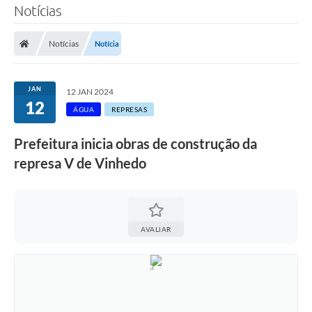
Notícias
SERVIÇOS
Notícias
Notícia
ÁGUA
ESGOTO
JAN
12 JAN 2024
12
COMPRAS E LICITAÇÕES
ÁGUA
REPRESAS
ACESSOS EXTERNOS
Prefeitura inicia obras de construção da
represa V de Vinhedo
CONTATOS
Legislação
AVALIAR