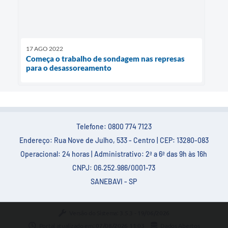
17 AGO 2022
Começa o trabalho de sondagem nas represas
para o desassoreamento
Telefone: 0800 774 7123
Endereço: Rua Nove de Julho, 533 - Centro | CEP: 13280-083
Operacional: 24 horas | Administrativo: 2ª a 6ª das 9h às 16h
CNPJ: 06.252.986/0001-73
SANEBAVI - SP
Versão do Sistema:
3.5.3 - 19/06/2026
Portal atualizado em:
07/08/2026 11:03
Dados Abertos