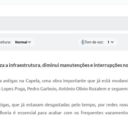
 MÍDIAS
RECEBA NOTÍCIAS
leitura:
Tom de voz:
a a infraestrutura, diminui manutenções e interrupções n
a antigas na Capela, uma obra importante que já está mudand
 Lopes Puga, Pedro Garbuio, Antônio Olívio Ruzalem e seguem p
ntigas, que já estavam desgastadas pelo tempo, por redes no
elhoria é essencial para acabar com os frequentes vazamen