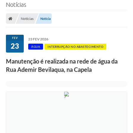
Notícias
SERVIÇOS
Notícias
Notícia
ÁGUA
ESGOTO
FEV
23 FEV 2026
23
COMPRAS E LICITAÇÕES
ÁGUA
INTERRUPÇÃO NO ABASTECIMENTO
ACESSOS EXTERNOS
Manutenção é realizada na rede de água da
Rua Ademir Bevilaqua, na Capela
CONTATOS
Legislação