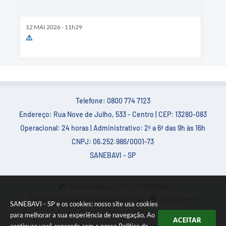
12 MAI 2026 - 11h29
⚠️
Telefone: 0800 774 7123
Endereço: Rua Nove de Julho, 533 - Centro | CEP: 13280-083
Operacional: 24 horas | Administrativo: 2ª a 6ª das 9h às 16h
CNPJ: 06.252.986/0001-73
SANEBAVI - SP
Versão do Sistema:
3.5.3 - 19/06/2026
Portal atualizado em:
07/08/2026 11:03
Dados Abertos
SANEBAVI - SP e os cookies: nosso site usa cookies
para melhorar a sua experiência de navegação. Ao
ACEITAR