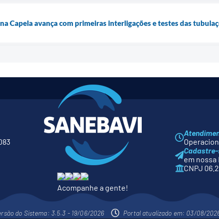
 na Capela avança com primeiras interligações e testes das tubula
Atendime
083
Operaciona
Cadastre-
em nossa 
CNPJ 06.2
Acompanhe a gente!
ersão do Sistema: 3.5.3 - 19/06/2026
Portal atualizado em: 03/08/202