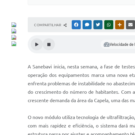
COMPARTILHAR
FACEBOOK
MESSENGER
TWITTER
WHATSAPP
OUTRAS
Velocidade de 
A Sanebavi inicia, nesta semana, a fase de tes
operação dos equipamentos marca uma nova etap
enfrenta problemas de instabilidade no abastecim
do crescimento do número de habitantes. Com a 
crescente demanda da área da Capela, uma das ma
O novo módulo utiliza tecnologia de ultrafiltraç
com mais rapidez e eficiência, o sistema dará 
estrutura passa por ajustes e acompanhamento té