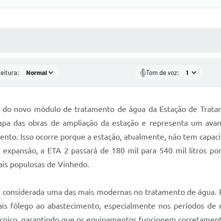
 MÍDIAS
RECEBA NOTÍCIAS
leitura:
Tom de voz:
tes do novo módulo de tratamento de água da Estação de Trat
a das obras de ampliação da estação e representa um avanç
ento. Isso ocorre porque a estação, atualmente, não tem capaci
expansão, a ETA 2 passará de 180 mil para 540 mil litros po
is populosas de Vinhedo.
ão, considerada uma das mais modernas no tratamento de água. 
mais fôlego ao abastecimento, especialmente nos períodos de 
cnico, garantindo que os equipamentos funcionem corretament