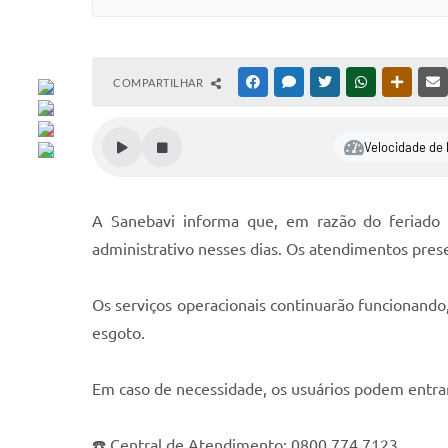
COMPARTILHAR
FACEBOOK
MESSENGER
TWITTER
WHATSAPP
OUTRAS
Velocidade de 
A Sanebavi informa que, em razão do feriado de
administrativo nesses dias. Os atendimentos prese
Os serviços operacionais continuarão funcionan
esgoto.
Em caso de necessidade, os usuários podem entra
☎️ Central de Atendimento: 0800 774 7123