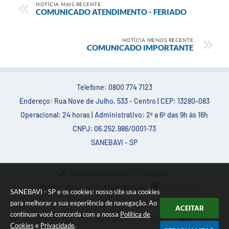
NOTÍCIA MAIS RECENTE
COMUNICADO ATENDIMENTO - FERIADO
NOTÍCIA MENOS RECENTE
COMUNICADO IMPORTANTE
Telefone: 0800 774 7123
Endereço: Rua Nove de Julho, 533 - Centro | CEP: 13280-083
Operacional: 24 horas | Administrativo: 2ª a 6ª das 9h às 16h
CNPJ: 06.252.986/0001-73
SANEBAVI - SP
Versão do Sistema:
3.5.3 - 19/06/2026
Portal atualizado em:
03/08/2026 16:27
Dados Abertos
SANEBAVI - SP e os cookies: nosso site usa cookies
para melhorar a sua experiência de navegação. Ao
ACEITAR
continuar você concorda com a nossa
Política de
Copyright Instar - 2006-2026. Todos os direitos reservados -
Cookies
e
Privacidade
.
Instar Tecnologia