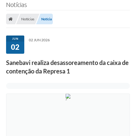
Notícias
SERVIÇOS
Notícias
Notícia
ÁGUA
ESGOTO
JUN
02 JUN 2026
02
COMPRAS E LICITAÇÕES
ACESSOS EXTERNOS
Sanebavi realiza desassoreamento da caixa de
contenção da Represa 1
CONTATOS
Legislação