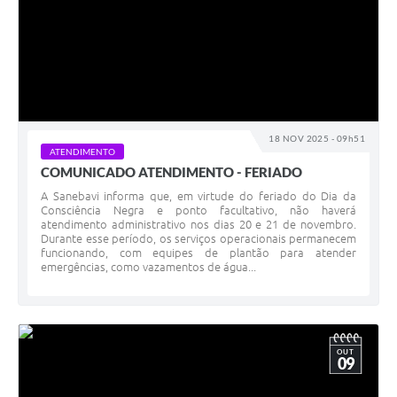
18 NOV 2025 - 09h51
ATENDIMENTO
COMUNICADO ATENDIMENTO - FERIADO
A Sanebavi informa que, em virtude do feriado do Dia da
Consciência Negra e ponto facultativo, não haverá
atendimento administrativo nos dias 20 e 21 de novembro.
Durante esse período, os serviços operacionais permanecem
funcionando, com equipes de plantão para atender
emergências, como vazamentos de água...
OUT
09