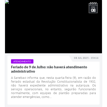
JUL
08
08 JUL 2025 - 15h16
ATENDIMENTO
Feriado de 9 de Julho: não haverá atendimento
administrativo
A Sanebavi informa que, nesta quarta-feira (9), em razão do
feriado estadual da Revolução Constitucionalista de 1932,
não haverá expediente administrativo na autarquia. Os
serviços operacionais, no entanto, seguirão funcionando
normalmente, com equipes de plantão preparadas para
atender emergências, como...