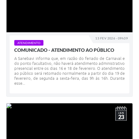
13 FEV 2026 - 09h39
ATENDIMENTO
COMUNICADO - ATENDIMENTO AO PÚBLICO
A Sanebavi informa que, em razão do feriado de Carnaval e
do ponto facultativo, não haverá atendimento administrativo
presencial entre os dias 16 e 18 de fevereiro. O atendimento
ao público será retomado normalmente a partir do dia 19 de
fevereiro, de segunda a sexta-feira, das 9h às 16h. Durante
esse...
JAN
23