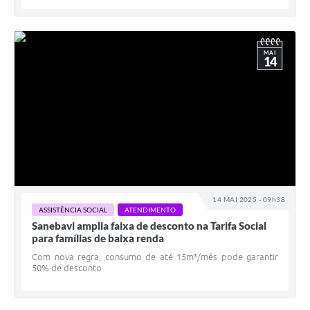
MAI
14
14 MAI 2025 - 09h38
ASSISTÊNCIA SOCIAL
ATENDIMENTO
Sanebavi amplia faixa de desconto na Tarifa Social
para famílias de baixa renda
Com nova regra, consumo de até 15m³/mês pode garantir
50% de desconto