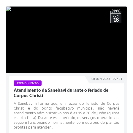
JUN
18
18 JUN 2025 - 09h21
ATENDIMENTO
Atendimento da Sanebavi durante o feriado de
Corpus Christi
A Sanebavi informa que, em razão do feriado de Corpus
Christi e do ponto facultativo municipal, não haverá
atendimento administrativo nos dias 19 e 20 de junho (quinta
e sexta-feira). Durante esse período, os serviços operacionais
seguem funcionando normalmente, com equipes de plantão
prontas para atender...