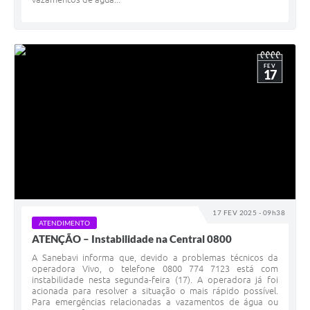
FEV
17
17 FEV 2025 - 09h38
ATENDIMENTO
ATENÇÃO – Instabilidade na Central 0800
A Sanebavi informa que, devido a problemas técnicos da
operadora Vivo, o telefone 0800 774 7123 está com
instabilidade nesta segunda-feira (17). A operadora já foi
acionada para resolver a situação o mais rápido possível.
Para emergências relacionadas a vazamentos de água ou