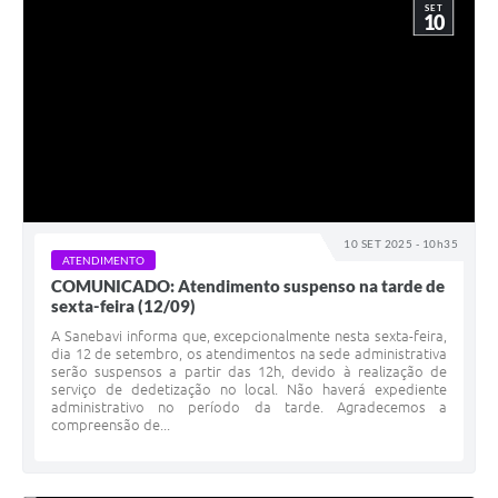
SET
10
10 SET 2025 - 10h35
ATENDIMENTO
COMUNICADO: Atendimento suspenso na tarde de
sexta-feira (12/09)
A Sanebavi informa que, excepcionalmente nesta sexta-feira,
dia 12 de setembro, os atendimentos na sede administrativa
serão suspensos a partir das 12h, devido à realização de
serviço de dedetização no local. Não haverá expediente
administrativo no período da tarde. Agradecemos a
compreensão de...