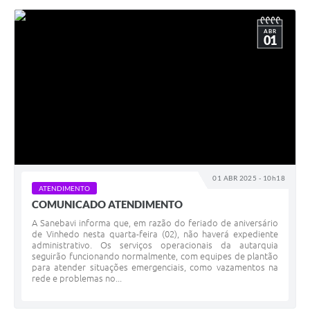
ABR
01
01 ABR 2025 - 10h18
ATENDIMENTO
COMUNICADO ATENDIMENTO
A Sanebavi informa que, em razão do feriado de aniversário
de Vinhedo nesta quarta-feira (02), não haverá expediente
administrativo. Os serviços operacionais da autarquia
seguirão funcionando normalmente, com equipes de plantão
para atender situações emergenciais, como vazamentos na
rede e problemas no...