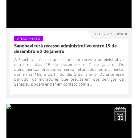
17 DEZ 2025 - 09h18
ATENDIMENTO
Sanebavi terá recesso administrativo entre 19 de
dezembro e 2 de janeiro
A Sanebavi informa que estará em recesso administrativo
entre os dias 19 de dezembro e 2 de janeiro. Os
atendimentos presenciais serão retomados normalmente,
das 9h às 16h, a partir do dia 5 de janeiro. Durante esse
período, os moradores que precisarem dos serviços da
Sanebavi podem entrar em contato com a...
DEZ
11