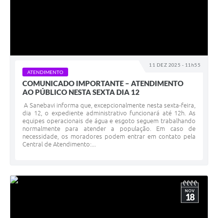
11 DEZ 2025 - 11h55
ATENDIMENTO
COMUNICADO IMPORTANTE – ATENDIMENTO
AO PÚBLICO NESTA SEXTA DIA 12
A Sanebavi informa que, excepcionalmente nesta sexta-feira,
dia 12, o expediente administrativo funcionará até 12h. As
equipes operacionais de água e esgoto seguem trabalhando
normalmente para atender a população. Em caso de
necessidade, os moradores podem entrar em contato pela
Central de Atendimento:...
NOV
18