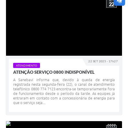
SET
22
22 SET 2025 - 17h27
ATENDIMENTO
ATENÇÃO SERVIÇO 0800 INDISPONÍVEL
A Sanebavi informa que, devido à queda de energia
registrada nesta segunda-feira (22), o canal de atendimento
telefônico 0800 774 7123 encontra-se temporariamente fora
de funcionamento desde o período da tarde. As equipes já
entraram em contato com a concessionária de energia para
que o serviço seja...