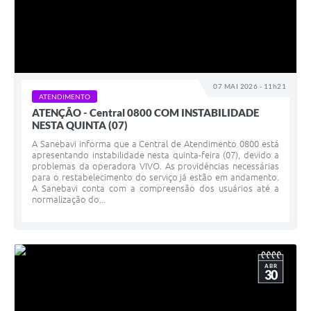
07 MAI 2026 - 11h21
ATENDIMENTO
ATENÇÃO - Central 0800 COM INSTABILIDADE
NESTA QUINTA (07)
A Sanebavi informa que a Central de Atendimento 0800 está
apresentando instabilidade nesta quinta-feira (07), devido a
problemas da operadora VIVO. As providências necessárias
para o restabelecimento do serviço já estão em andamento.
A Sanebavi conta com a compreensão dos usuários até a
normalização do...
ABR
30