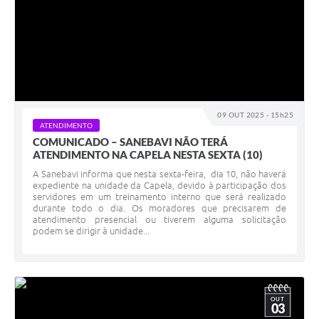
09 OUT 2025 - 15h25
ATENDIMENTO
COMUNICADO – SANEBAVI NÃO TERÁ
ATENDIMENTO NA CAPELA NESTA SEXTA (10)
A Sanebavi informa que nesta sexta-feira, dia 10, não haverá
expediente na unidade da Capela, devido à participação dos
servidores em um treinamento interno que será realizado
durante todo o dia. Os moradores que precisarem de
atendimento presencial ou tiverem alguma solicitação
podem se dirigir à unidade...
OUT
03