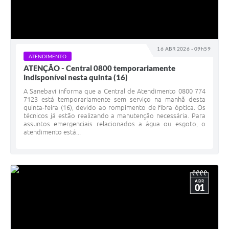
16 ABR 2026 - 09h59
ATENDIMENTO
ATENÇÃO - Central 0800 temporariamente
indisponível nesta quinta (16)
A Sanebavi informa que a Central de Atendimento 0800 774
7123 está temporariamente sem serviço na manhã desta
quinta-feira (16), devido ao rompimento de fibra óptica. Os
técnicos já estão realizando a manutenção necessária. Para
assuntos emergenciais relacionados a água ou esgoto, o
atendimento está...
ABR
01