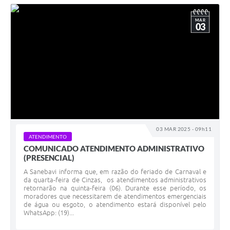
MAR
03
03 MAR 2025 - 09h11
ATENDIMENTO
COMUNICADO ATENDIMENTO ADMINISTRATIVO
(PRESENCIAL)
A Sanebavi informa que, em razão do feriado de Carnaval e
da quarta-feira de Cinzas, os atendimentos administrativos
retornarão na quinta-feira (06). Durante esse período, os
moradores que necessitarem de atendimentos emergenciais
de água ou esgoto, o atendimento estará disponível pelo
WhatsApp: (19)...