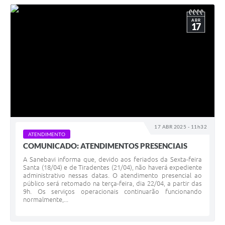
ABR
17
17 ABR 2025 - 11h32
ATENDIMENTO
COMUNICADO: ATENDIMENTOS PRESENCIAIS
A Sanebavi informa que, devido aos feriados da Sexta-feira
Santa (18/04) e de Tiradentes (21/04), não haverá expediente
administrativo nessas datas. O atendimento presencial ao
público será retomado na terça-feira, dia 22/04, a partir das
9h. Os serviços operacionais continuarão funcionando
normalmente,...