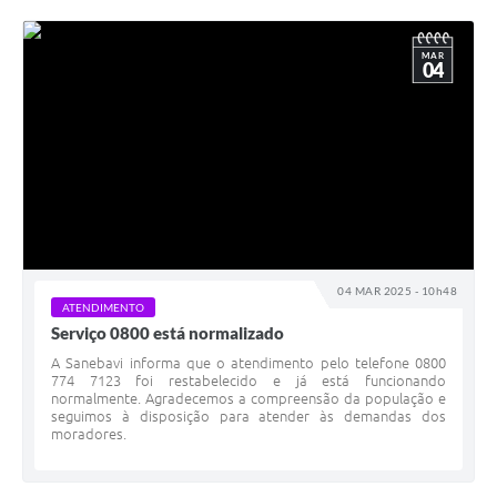
MAR
04
04 MAR 2025 - 10h48
ATENDIMENTO
Serviço 0800 está normalizado
A Sanebavi informa que o atendimento pelo telefone 0800
774 7123 foi restabelecido e já está funcionando
normalmente. Agradecemos a compreensão da população e
seguimos à disposição para atender às demandas dos
moradores.