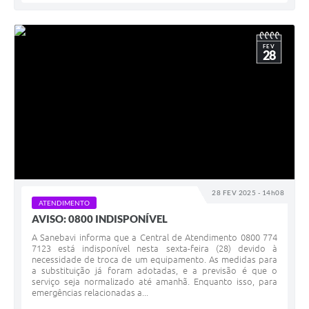
FEV
28
28 FEV 2025 - 14h08
ATENDIMENTO
AVISO: 0800 INDISPONÍVEL
A Sanebavi informa que a Central de Atendimento 0800 774
7123 está indisponível nesta sexta-feira (28) devido à
necessidade de troca de um equipamento. As medidas para
a substituição já foram adotadas, e a previsão é que o
serviço seja normalizado até amanhã. Enquanto isso, para
emergências relacionadas a...