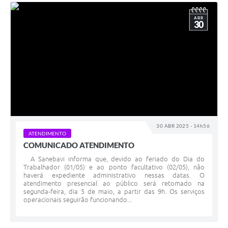
ABR
30
30 ABR 2025 - 14h56
ATENDIMENTO
COMUNICADO ATENDIMENTO
A Sanebavi informa que, devido ao feriado do Dia do
Trabalhador (01/05) e ao ponto facultativo (02/05), não
haverá expediente administrativo nessas datas. O
atendimento presencial ao público será retomado na
segunda-feira, dia 5 de maio, a partir das 9h. Os serviços
operacionais seguirão funcionando...