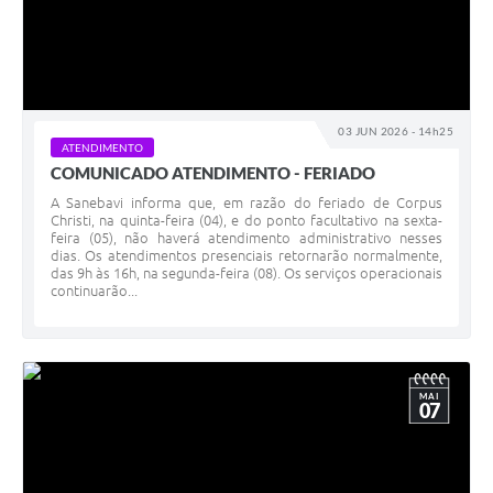
03 JUN 2026 - 14h25
ATENDIMENTO
COMUNICADO ATENDIMENTO - FERIADO
A Sanebavi informa que, em razão do feriado de Corpus
Christi, na quinta-feira (04), e do ponto facultativo na sexta-
feira (05), não haverá atendimento administrativo nesses
dias. Os atendimentos presenciais retornarão normalmente,
das 9h às 16h, na segunda-feira (08). Os serviços operacionais
continuarão...
MAI
07