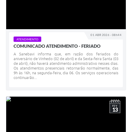
01 ABR 2026 - 08h44
ATENDIMENTO
COMUNICADO ATENDIMENTO - FERIADO
A Sanebavi informa que, em razão dos feriados do
aniversário de Vinhedo (02 de abril) e da Sexta-feira Santa (03
de abril), não haverá atendimento administrativo nesses dias.
Os atendimentos presenciais retornarão normalmente, das
9h às 16h, na segunda-feira, dia 06. Os serviços operacionais
continuarão...
FEV
13