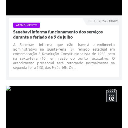
08 JUL 2026 - 13h09
ATENDIMENTO
Sanebavi informa funcionamento dos serviços
durante o feriado de 9 de julho
A Sanebavi informa que não haverá atendimento
administrativo na quinta-feira (9), feriado estadual em
comemoração à Revolução Constitucionalista de 1932, nem
na sexta-feira (10), em razão do ponto facultativo. O
atendimento presencial será retomado normalmente na
segunda-feira (13), das 9h às 16h. Os...
JUL
02