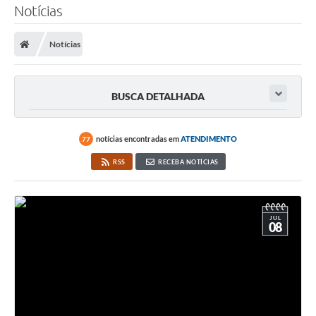
Notícias
SERVIÇOS
Notícias
ÁGUA
ESGOTO
BUSCA DETALHADA
COMPRAS E LICITAÇÕES
ACESSOS EXTERNOS
notícias encontradas em
ATENDIMENTO
77
CONTATOS
RSS
RECEBA NOTÍCIAS
Legislação
JUL
08