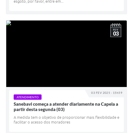
esgoto, por favor, entre em...
FEV
03
03 FEV 2025 - 15h59
ATENDIMENTO
Sanebavi começa a atender diariamente na Capela a
partir desta segunda (03)
A medida tem o objetivo de proporcionar mais flexibilidade e
facilitar o acesso dos moradores