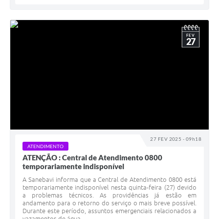
FEV
27
27 FEV 2025 - 09h18
ATENDIMENTO
ATENÇÃO : Central de Atendimento 0800
temporariamente indisponível
A Sanebavi informa que a Central de Atendimento 0800 está
temporariamente indisponível nesta quinta-feira (27) devido
a problemas técnicos. As providências já estão em
andamento para o retorno do serviço o mais breve possível.
Durante este período, assuntos emergenciais relacionados a
vazamentos de água...