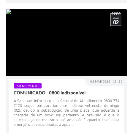
MAR
02
02 MAR 2025 - 12h26
ATENDIMENTO
COMUNICADO - 0800 indisponível
A Sanebavi informa que a Central de Atendimento 0800 774
7123 segue temporariamente indisponível neste domingo
(02), devido à substituição de uma placa, que aguarda a
chegada de um novo equipamento. A previsão é que o
serviço seja normalizado até amanhã. Enquanto isso, para
emergências relacionadas a água...