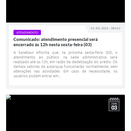
02 JUL 2026 - 08h22
ATENDIMENTO
Comunicado: atendimento presencial será
encerrado às 12h nesta sexta-feira (03)
A Sanebavi informa que, na próxima sexta-feira (03), o
atendimento ao público na sede administrativa será
realizado até as 12h, em razão da dedetização do prédio. Os
demais setores da autarquia funcionarão normalmente, sem
alterações nas atividades. Em caso de necessidade, os
usuários podem entrar em...
JUN
03