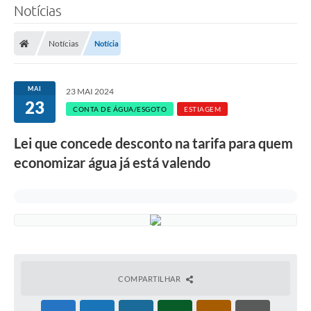
Notícias
SERVIÇOS
Notícias
Notícia
ÁGUA
ESGOTO
MAI
23 MAI 2024
23
COMPRAS E LICITAÇÕES
CONTA DE ÁGUA/ESGOTO
ESTIAGEM
ACESSOS EXTERNOS
Lei que concede desconto na tarifa para quem
economizar água já está valendo
CONTATOS
Legislação
COMPARTILHAR