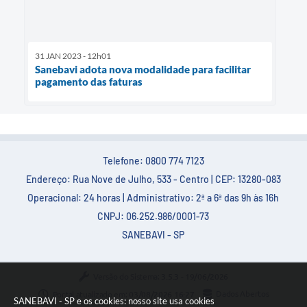
31 JAN 2023 - 12h01
Sanebavi adota nova modalidade para facilitar
pagamento das faturas
Telefone: 0800 774 7123
Endereço: Rua Nove de Julho, 533 - Centro | CEP: 13280-083
Operacional: 24 horas | Administrativo: 2ª a 6ª das 9h às 16h
CNPJ: 06.252.986/0001-73
SANEBAVI - SP
Versão do Sistema:
3.5.3 - 19/06/2026
Portal atualizado em:
03/08/2026 16:27
Dados Abertos
SANEBAVI - SP e os cookies: nosso site usa cookies