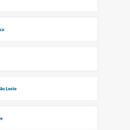
ica
ião Leste
ae