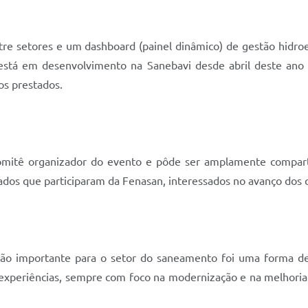
ntre setores e um dashboard (painel dinâmico) de gestão hidro
ma está em desenvolvimento na Sanebavi desde abril deste an
os prestados.
omitê organizador do evento e pôde ser amplamente compartil
ivados que participaram da Fenasan, interessados no avanço d
tão importante para o setor do saneamento foi uma forma d
xperiências, sempre com foco na modernização e na melhoria 