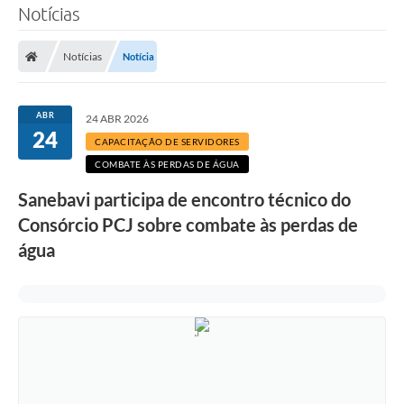
Notícias
SERVIÇOS
Notícias
Notícia
ÁGUA
ESGOTO
ABR
24 ABR 2026
24
COMPRAS E LICITAÇÕES
CAPACITAÇÃO DE SERVIDORES
COMBATE ÀS PERDAS DE ÁGUA
ACESSOS EXTERNOS
Sanebavi participa de encontro técnico do
CONTATOS
Consórcio PCJ sobre combate às perdas de
Legislação
água