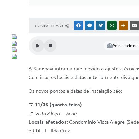
COMPARTILHAR
FACEBOOK
MESSENGER
TWITTER
WHATSAPP
OUTRAS
Velocidade de 
A Sanebavi informa que, devido a ajustes técnico
Com isso, os locais e datas anteriormente divulga
Os novos pontos e datas de instalação são:
📅
11/06 (quarta-feira)
📍
Vista Alegre – Sede
Locais afetados:
Condomínio Vista Alegre (Sede)
e CDHU – Ilda Cruz.