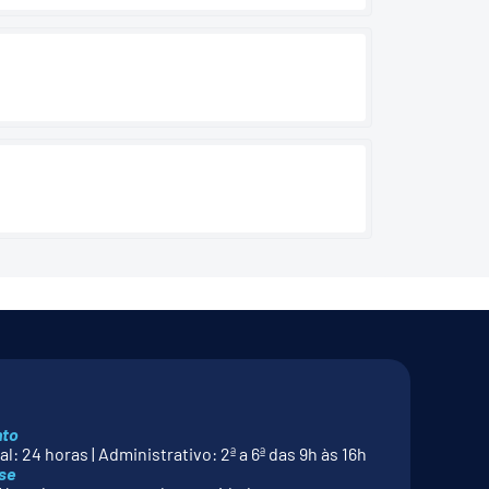
nto
l: 24 horas | Administrativo: 2ª a 6ª das 9h às 16h
se