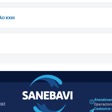
O XXIII
Atendime
083
Operaciona
Cadastre-