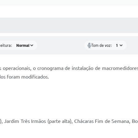
 MÍDIAS
RECEBA NOTÍCIAS
leitura:
Tom de voz:
s operacionais, o cronograma de instalação de macromedidores
dos foram modificados.
, Jardim Três Irmãos (parte alta), Chácaras Fim de Semana, B