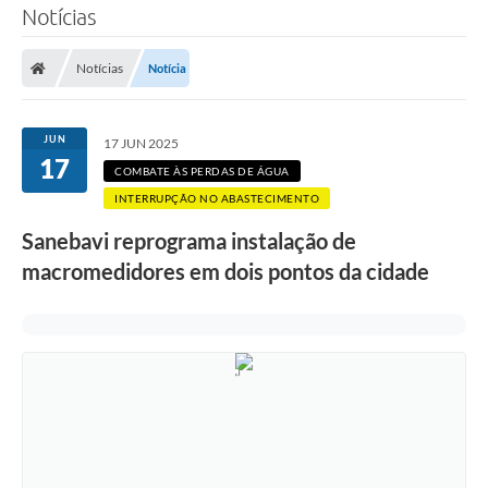
Notícias
SERVIÇOS
Notícias
Notícia
ÁGUA
ESGOTO
JUN
17 JUN 2025
17
COMPRAS E LICITAÇÕES
COMBATE ÀS PERDAS DE ÁGUA
INTERRUPÇÃO NO ABASTECIMENTO
ACESSOS EXTERNOS
Sanebavi reprograma instalação de
CONTATOS
macromedidores em dois pontos da cidade
Legislação