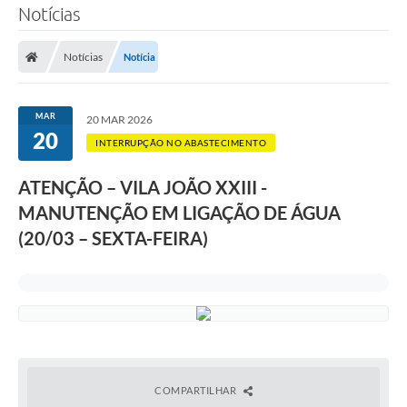
Notícias
SERVIÇOS
Notícias
Notícia
ÁGUA
ESGOTO
MAR
20 MAR 2026
20
COMPRAS E LICITAÇÕES
INTERRUPÇÃO NO ABASTECIMENTO
ACESSOS EXTERNOS
ATENÇÃO – VILA JOÃO XXIII -
MANUTENÇÃO EM LIGAÇÃO DE ÁGUA
CONTATOS
(20/03 – SEXTA-FEIRA)
Legislação
COMPARTILHAR