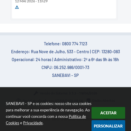
12 MAI 2026 - 11h29
⚠️
Telefone: 0800 774 7123
Endereço: Rua Nove de Julho, 533 - Centro | CEP: 13280-083
Operacional: 24 horas | Administrativo: 2ª a 6ª das 9h às 16h
CNPJ: 06.252.986/0001-73
SANEBAVI - SP
Versão do Sistema:
3.5.3 - 19/06/2026
Portal atualizado em:
07/08/2026 08:56
Dados Abertos
SANEBAVI - SP e os cookies: nosso site usa cookies
para melhorar a sua experiência de navegação. Ao
ACEITAR
continuar você concorda com a nossa
Política de
Copyright Instar - 2006-2026. Todos os direitos reservados -
Cookies
e
Privacidade
.
Instar Tecnologia
PERSONALIZAR