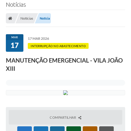
Notícias
SERVIÇOS
Notícias
Notícia
ÁGUA
ESGOTO
MAR
17 MAR 2026
17
COMPRAS E LICITAÇÕES
INTERRUPÇÃO NO ABASTECIMENTO
ACESSOS EXTERNOS
MANUTENÇÃO EMERGENCIAL - VILA JOÃO
XIII
CONTATOS
Legislação
COMPARTILHAR