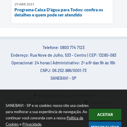
29 ABR 2021
Programa Caixa D’água para Todos: confira os
detalhes e quem pode ser atendido
Telefone: 0800 774 7123
Endereço: Rua Nove de Julho, 533 - Centro | CEP: 13280-083
Operacional: 24 horas | Administrativo: 2ª a 6ª das 9h às 16h
CNPJ: 06.252.986/0001-73
SANEBAVI - SP
Versão do Sistema:
3.5.3 - 19/06/2026
Portal atualizado em:
03/08/2026 16:27
Dados Abertos
SANEBAVI - SP e os cookies: nosso site usa cookies
para melhorar a sua experiência de navegação. Ao
ACEITAR
continuar você concorda com a nossa
Política de
Copyright Instar - 2006-2026. Todos os direitos reservados -
Cookies
e
Privacidade
.
Instar Tecnologia