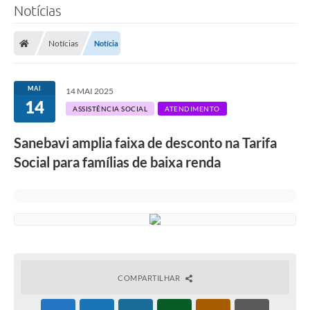
Notícias
SERVIÇOS
Notícias
Notícia
ÁGUA
ESGOTO
MAI
14 MAI 2025
14
COMPRAS E LICITAÇÕES
ASSISTÊNCIA SOCIAL
ATENDIMENTO
ACESSOS EXTERNOS
Sanebavi amplia faixa de desconto na Tarifa
Social para famílias de baixa renda
CONTATOS
Legislação
COMPARTILHAR