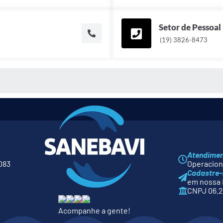
Setor de Pessoal
(19) 3826-8473
 MÍDIAS
Atendime
083
Operaciona
Cadastre-
em nossa 
CNPJ 06.2
Acompanhe a gente!