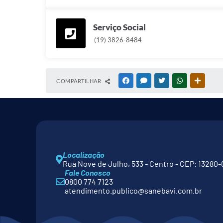
Serviço Social
(19) 3826-8484
COMPARTILHAR
FACEBOOK
MESSENGER
TWITTER
WHATSAPP
OUTRAS
Localização
Rua Nove de Julho, 533 - Centro - CEP: 13280-
Fale Conosco
0800 774 7123
atendimento.publico@sanebavi.com.br