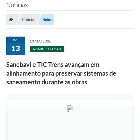
Notícias
SERVIÇOS
Notícias
Notícia
ÁGUA
ESGOTO
MAI
13 MAI 2026
13
COMPRAS E LICITAÇÕES
ADMINISTRAÇÃO
ACESSOS EXTERNOS
Sanebavi e TIC Trens avançam em
alinhamento para preservar sistemas de
CONTATOS
saneamento durante as obras
Legislação