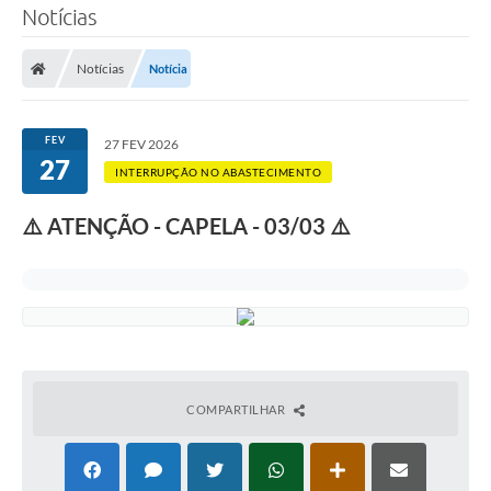
Notícias
SERVIÇOS
Notícias
Notícia
ÁGUA
ESGOTO
FEV
27 FEV 2026
27
COMPRAS E LICITAÇÕES
INTERRUPÇÃO NO ABASTECIMENTO
ACESSOS EXTERNOS
⚠️ ATENÇÃO - CAPELA - 03/03 ⚠️
CONTATOS
Legislação
COMPARTILHAR