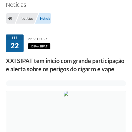
Notícias
SERVIÇOS
Notícias
Notícia
ÁGUA
ESGOTO
SET
22 SET 2025
22
COMPRAS E LICITAÇÕES
CIPA/SIPAT
ACESSOS EXTERNOS
XXI SIPAT tem início com grande participação
e alerta sobre os perigos do cigarro e vape
CONTATOS
Legislação