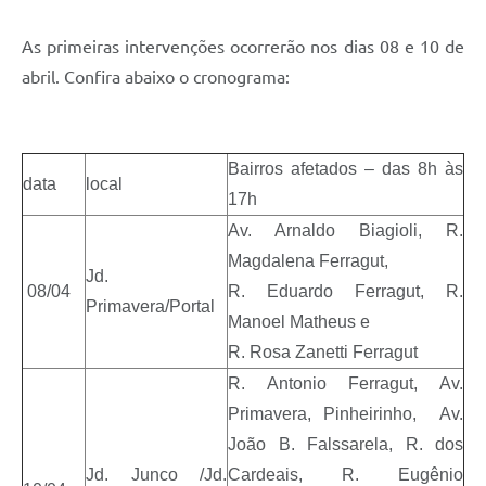
As primeiras intervenções ocorrerão nos dias 08 e 10 de
abril. Confira abaixo o cronograma:
Bairros afetados – das 8h às
data
local
17h
Av. Arnaldo Biagioli, R.
Magdalena Ferragut,
Jd.
08/04
R. Eduardo Ferragut, R.
Primavera/Portal
Manoel Matheus e
R. Rosa Zanetti Ferragut
R. Antonio Ferragut, Av.
Primavera, Pinheirinho, Av.
João B. Falssarela, R. dos
Jd. Junco /Jd.
Cardeais, R. Eugênio