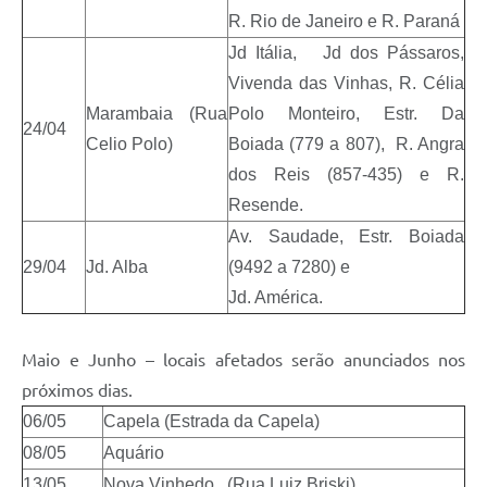
R. Rio de Janeiro e R. Paraná
Jd Itália, Jd dos Pássaros,
Vivenda das Vinhas, R. Célia
Marambaia (Rua
Polo Monteiro, Estr. Da
24/04
Celio Polo)
Boiada (779 a 807), R. Angra
dos Reis (857-435) e R.
Resende.
Av. Saudade, Estr. Boiada
29/04
Jd. Alba
(9492 a 7280) e
Jd. América.
Maio e Junho – locais afetados serão anunciados nos
próximos dias.
06/05
Capela (Estrada da Capela)
08/05
Aquário
13/05
Nova Vinhedo (Rua Luiz Briski)