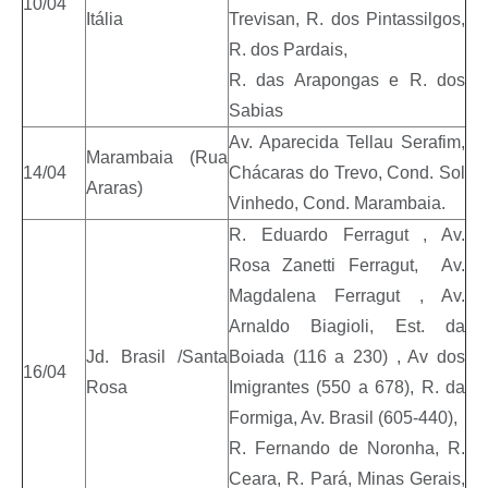
10/04
Itália
Trevisan, R. dos Pintassilgos,
R. dos Pardais,
R. das Arapongas e R. dos
Sabias
Av. Aparecida Tellau Serafim,
Marambaia (Rua
14/04
Chácaras do Trevo, Cond. Sol
Araras)
Vinhedo, Cond. Marambaia.
R. Eduardo Ferragut , Av.
Rosa Zanetti Ferragut, Av.
Magdalena Ferragut , Av.
Arnaldo Biagioli, Est. da
Jd. Brasil /Santa
Boiada (116 a 230) , Av dos
16/04
Rosa
Imigrantes (550 a 678), R. da
Formiga, Av. Brasil (605-440),
R. Fernando de Noronha, R.
Ceara, R. Pará, Minas Gerais,