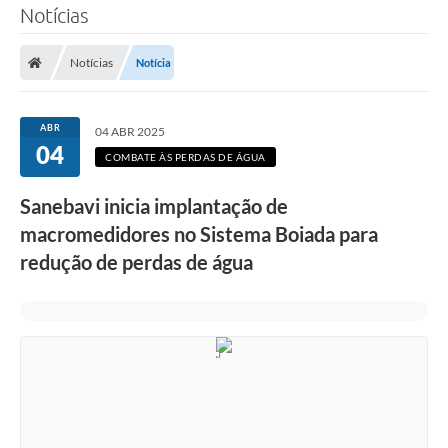
Notícias
SERVIÇOS
Notícias
Notícia
ÁGUA
ESGOTO
ABR
04 ABR 2025
04
COMPRAS E LICITAÇÕES
COMBATE ÀS PERDAS DE ÁGUA
ACESSOS EXTERNOS
Sanebavi inicia implantação de
macromedidores no Sistema Boiada para
CONTATOS
redução de perdas de água
Legislação