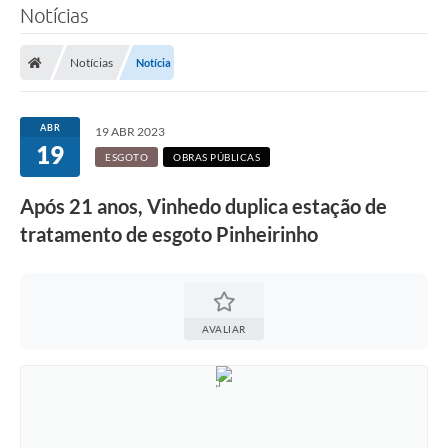
Notícias
SERVIÇOS
Notícias
Notícia
ÁGUA
ESGOTO
ABR
19 ABR 2023
19
COMPRAS E LICITAÇÕES
ESGOTO
OBRAS PÚBLICAS
ACESSOS EXTERNOS
Após 21 anos, Vinhedo duplica estação de
tratamento de esgoto Pinheirinho
CONTATOS
Legislação
AVALIAR